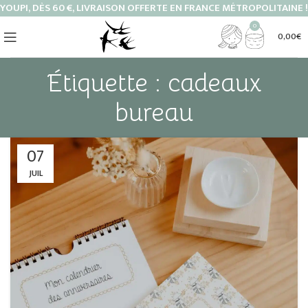
YOUPI, DÈS 60 €, LIVRAISON OFFERTE EN FRANCE MÉTROPOLITAINE !
0
0,00
€
Étiquette : cadeaux
bureau
07
JUIL