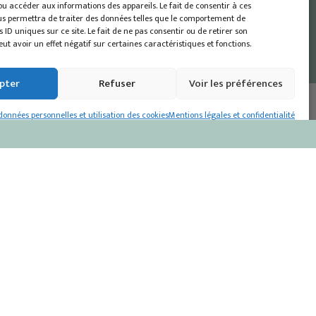
ou accéder aux informations des appareils. Le fait de consentir à ces
us permettra de traiter des données telles que le comportement de
 ID uniques sur ce site. Le fait de ne pas consentir ou de retirer son
t avoir un effet négatif sur certaines caractéristiques et fonctions.
pter
Refuser
Voir les préférences
onnées personnelles et utilisation des cookies
Mentions légales et confidentialité
Où nous trouver
Suivez-nous
Nos points de vente
L'atelier
Créé avec amour par
Waouh