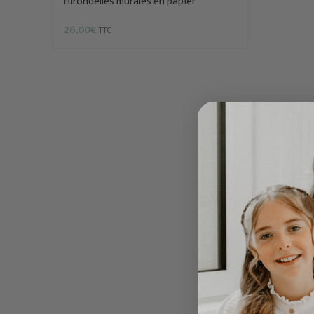
Hirondelles murales en papier
26,00
€
TTC