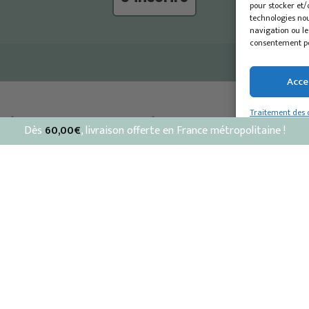
pour stocker et/
technologies no
navigation ou les
consentement peu
Acce
Traitement des d
Dès
60,00
€
, livraison offerte en France métropolitaine !
Service client
Bon à savoir
Livraisons & retours
Carte cadeau
Contactez-nous
Personnalisation
Devenir revendeur
dentialité
-
Livraison et retours
-
ilisation
-
Traitement des données