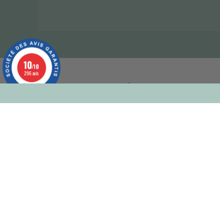
10
/10
296 avis
À propos
Notre histoire
Nos news
© 2022 Les Petites Hirondelles -
Mentions légales et confi
Conditions générales de vente
-
Conditions générales d'ut
personnelles et utilisation des cookies