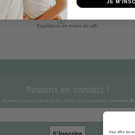
JE M'INS
Expédition en moins de 48h
Restons en contact !
Abonnez-vous pour profiter de -5% sur votre première commande 🎁
Pour offrir les m
S’inscrire