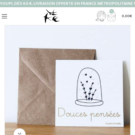
YOUPI, DÈS 60 €, LIVRAISON OFFERTE EN FRANCE MÉTROPOLITAINE !
0
0,00
€
Cliquez pour agrandir