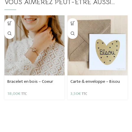
VOUS AIMEREZ PEUT-ÊTRE AUSSI…
Bracelet en bois – Coeur
Carte & enveloppe – Bisou
18,00
€
3,50
€
TTC
TTC