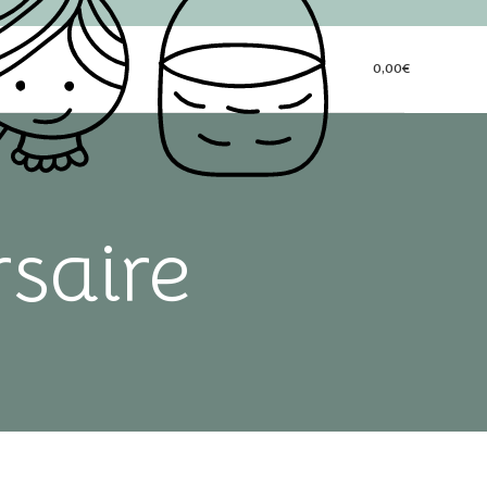
0,00
€
rsaire