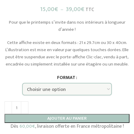
Plage
15,00
€
–
39,00
€
TTC
de
prix :
Pour que le printemps s’invite dans nos intérieurs à longueur
15,00€
d’année !
à
39,00€
Cette affiche existe en deux formats : 21 x 29.7cm ou 30 x 40cm.
L’illustration est mise en valeur par quelques touches dorées. Elle
peut être suspendue avec le porte-affiche Clic-clac, vendu à part,
encadrée ou simplement installée sur une étagère ou un meuble.
FORMAT
AJOUTER AU PANIER
Dès
60,00
€
, livraison offerte en France métropolitaine !