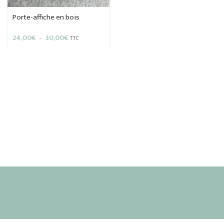
Porte-affiche en bois
Plage
24,00
€
–
30,00
€
TTC
de
prix :
24,00€
à
30,00€