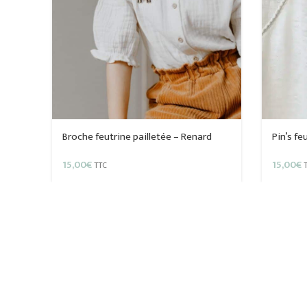
Broche feutrine pailletée – Renard
Pin’s fe
15,00
€
15,00
€
TTC