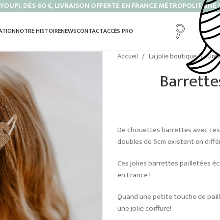
YOUPI, DÈS 60 €, LIVRAISON OFFERTE EN FRANCE MÉTROPOLITAINE !
ATION
NOTRE HISTOIRE
NEWS
CONTACT
ACCÈS PRO
Accueil
La jolie boutique
Uni
Barrette
De chouettes barrettes avec ces p
doubles de 5cm existent en différ
Ces jolies barrettes pailletées é
en France !
Quand une petite touche de paill
une jolie coiffure!