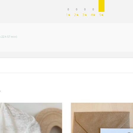
0
0
0
0
1★
2★
3★
4★
5★
à 22 h 57 min)
…