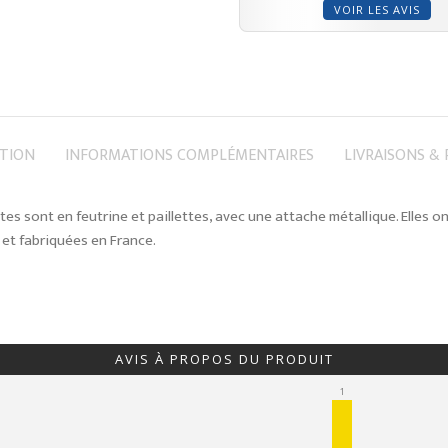
VOIR LES AVIS
PTION
INFORMATIONS COMPLÉMENTAIRES
LIVRAISONS &
tes sont en feutrine et paillettes, avec une attache métallique. Elles o
et fabriquées en France.
AVIS À PROPOS DU PRODUIT
1