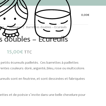
0,00
€
vers
Animaux
Barrettes doubles – Ecureuils
s doubles – Ecureuils
15,00
€
TTC
etits écureuils pailletés. Ces barrettes à paillettes
entes couleurs: doré, argenté, bleu, rose ou multicolore.
cureuils sont en feutrine, et sont dessinées et fabriquées
ettes et de poésie s’invite dans une belle chevelure pour