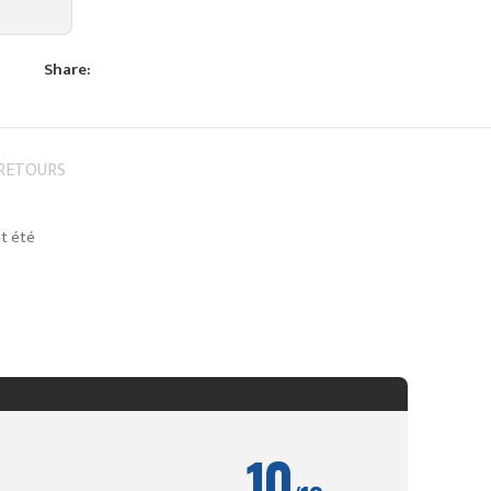
Share:
 RETOURS
nt été
10