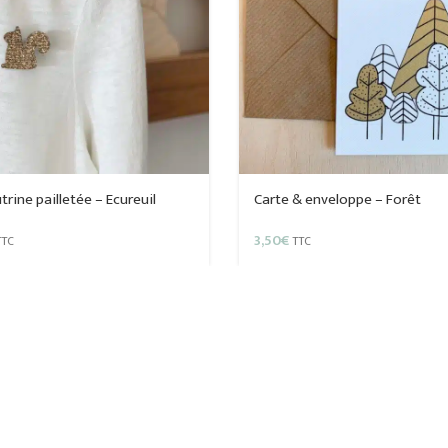
utrine pailletée – Ecureuil
Carte & enveloppe – Forêt
3,50
€
TTC
TTC