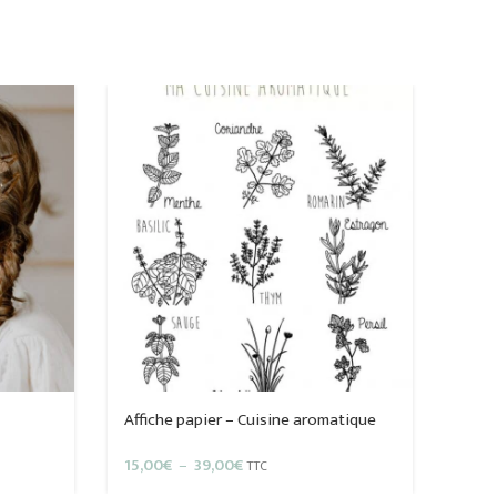
Affiche papier – Cuisine aromatique
Plage
15,00
€
–
39,00
€
TTC
de