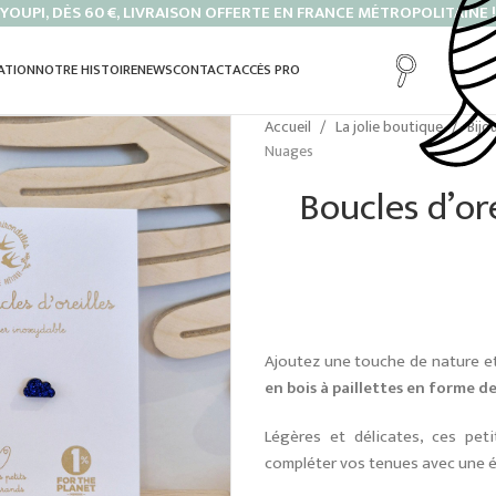
YOUPI, DÈS 60 €, LIVRAISON OFFERTE EN FRANCE MÉTROPOLITAINE !
ATION
NOTRE HISTOIRE
NEWS
CONTACT
ACCÈS PRO
Accueil
La jolie boutique
Bijo
Nuages
Boucles d’ore
Ajoutez une touche de nature et
en bois à paillettes en forme d
Légères et délicates, ces peti
compléter vos tenues avec une él