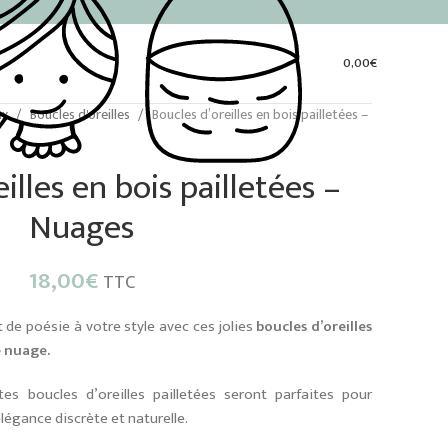
0,00
€
ux
Boucles d'oreilles
Boucles d’oreilles en bois pailletées –
illes en bois pailletées –
Nuages
18,00
€
TTC
 de poésie à votre style avec ces jolies
boucles d’oreilles
e nuage.
tes boucles d’oreilles pailletées seront parfaites pour
égance discrète et naturelle.