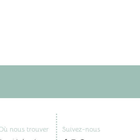
prix :
15,00€
à
39,00€
Où nous trouver
Suivez-nous