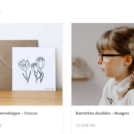
…
 enveloppe – Crocus
Barrettes doubles – Nuages
15,00
€
C
TTC