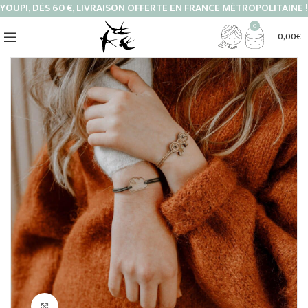
YOUPI, DÈS 60 €, LIVRAISON OFFERTE EN FRANCE MÉTROPOLITAINE !
0
0,00
€
Cliquez pour agrandir