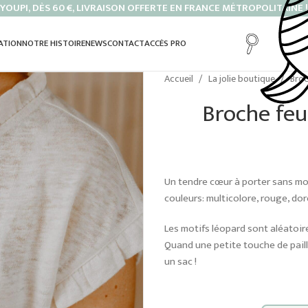
YOUPI, DÈS 60 €, LIVRAISON OFFERTE EN FRANCE MÉTROPOLITAINE !
ATION
NOTRE HISTOIRE
NEWS
CONTACT
ACCÈS PRO
Accueil
La jolie boutique
Broc
Broche feu
Un tendre cœur à porter sans mod
couleurs: multicolore, rouge, dor
Les motifs léopard sont aléatoi
Quand une petite touche de paille
un sac !