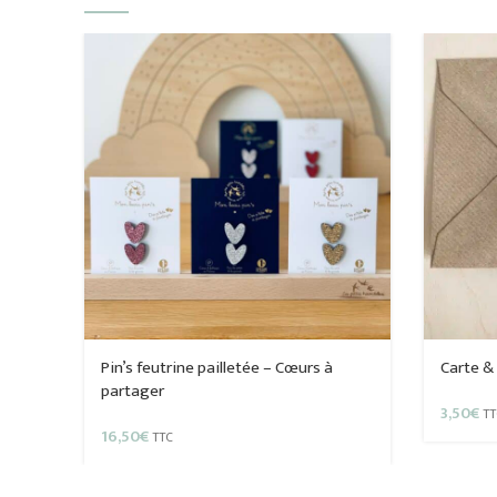
Pin’s feutrine pailletée – Cœurs à
Carte &
partager
3,50
€
TT
16,50
€
TTC