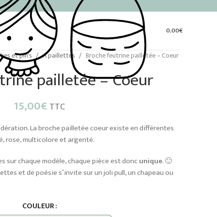
0,00
€
hes et pin's
A paillettes
Broche feutrine pailletée – Coeur
trine pailletée – Coeur
15,00
€
TTC
ération. La broche pailletée coeur existe en différentes
é, rose, multicolore et argenté.
res sur chaque modèle, chaque pièce est donc
unique
. 🙂
ttes et de poésie s’invite sur un joli pull, un chapeau ou
COULEUR