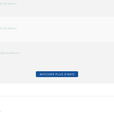
 à 13 h 54 min)
 à 13 h 54 min)
024 à 15 h 00 min)
AFFICHER PLUS D'AVIS
…