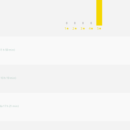
0
0
0
0
1★
2★
3★
4★
5★
11 h 59 min)
 10 h 19 min)
 à 17 h 21 min)