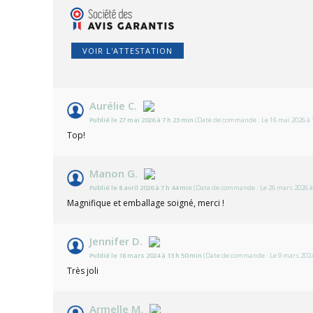
VOIR L'ATTESTATION
Aurélie C.
Publié le 27 mai 2026 à 7 h 23 min
(Date de commande : Le 16 mai 2026 à 
Top!
Manon G.
Publié le 8 avril 2026 à 7 h 44 min
(Date de commande : Le 26 mars 2026 à
Magnifique et emballage soigné, merci !
Jennifer D.
Publié le 18 mars 2024 à 13 h 50 min
(Date de commande : Le 9 mars 2024
Très joli
Armelle M.