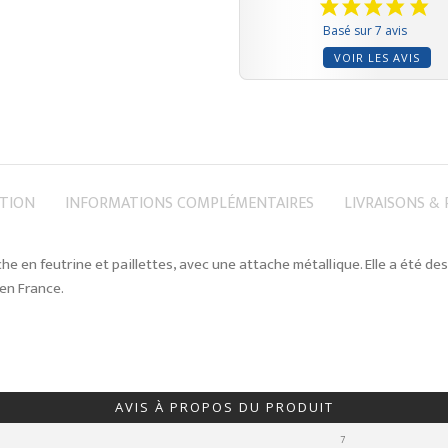
Basé sur 7 avis
VOIR LES AVIS
PTION
INFORMATIONS COMPLÉMENTAIRES
LIVRAISONS &
he en feutrine et paillettes, avec une attache métallique. Elle a été de
en France.
AVIS À PROPOS DU PRODUIT
7