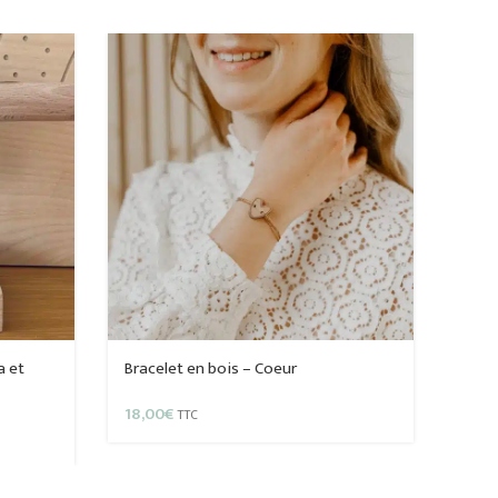
a et
Bracelet en bois – Coeur
18,00
€
TTC