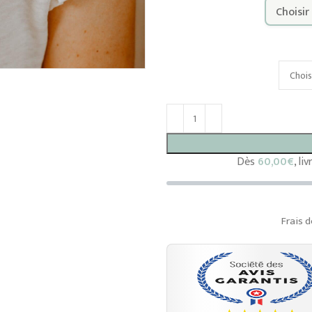
Dès
60,00
€
, li
Frais d