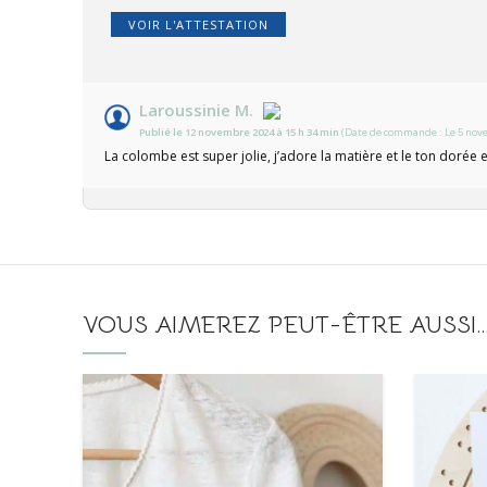
VOIR L'ATTESTATION
Laroussinie M.
Publié le 12 novembre 2024 à 15 h 34 min
(Date de commande : Le 5 nove
La colombe est super jolie, j’adore la matière et le ton dorée e
VOUS AIMEREZ PEUT-ÊTRE AUSSI