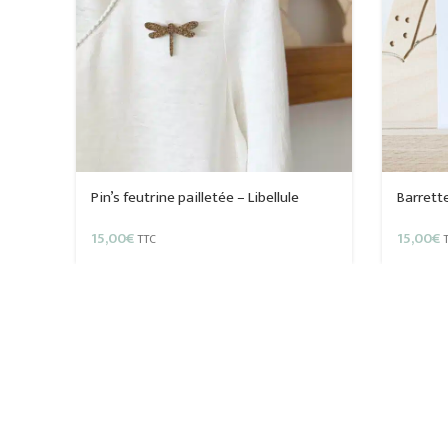
Pin’s feutrine pailletée – Libellule
Barrett
15,00
€
15,00
€
TTC