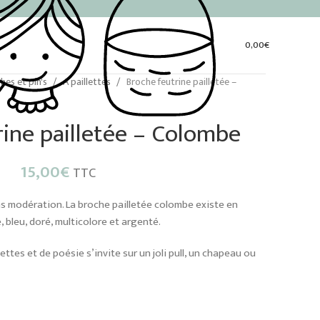
0,00
€
hes et pin's
A paillettes
Broche feutrine pailletée –
rine pailletée – Colombe
15,00
€
TTC
s modération. La broche pailletée colombe existe en
, bleu, doré, multicolore et argenté.
ttes et de poésie s’invite sur un joli pull, un chapeau ou