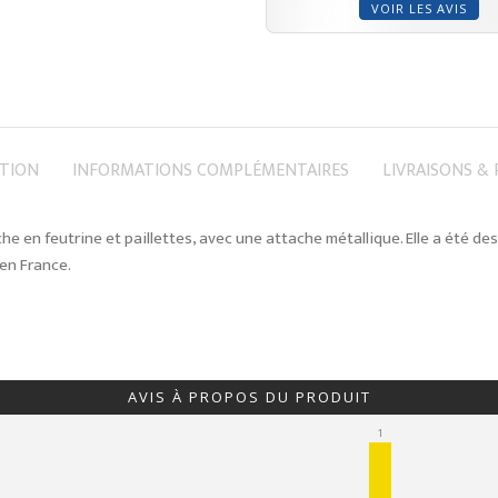
VOIR LES AVIS
PTION
INFORMATIONS COMPLÉMENTAIRES
LIVRAISONS &
he en feutrine et paillettes, avec une attache métallique. Elle a été de
en France.
AVIS À PROPOS DU PRODUIT
1