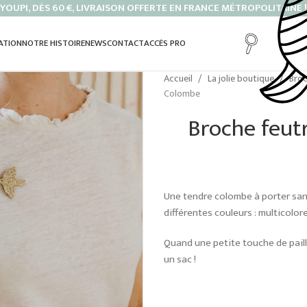
YOUPI, DÈS 60 €, LIVRAISON OFFERTE EN FRANCE MÉTROPOLITAINE !
ATION
NOTRE HISTOIRE
NEWS
CONTACT
ACCÈS PRO
Accueil
La jolie boutique
Broc
Colombe
Broche feut
Une tendre colombe à porter san
différentes couleurs : multicolore
Quand une petite touche de paille
un sac !