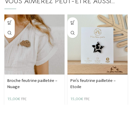
VOUS AIMEREZ PEUT-ÊTRE AUSSI…
Broche feutrine pailletée –
Pin’s feutrine pailletée –
Nuage
Etoile
15,00
€
15,00
€
TTC
TTC