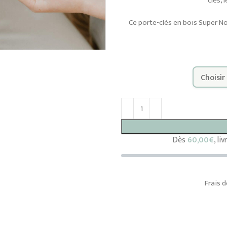
clés, 
Ce porte-clés en bois Super N
Dès
60,00
€
, li
Frais d