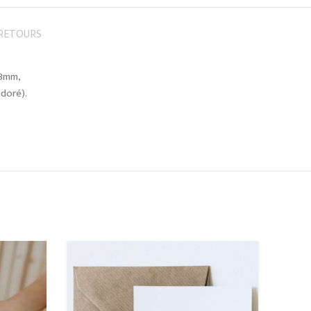
 RETOURS
 3mm,
 doré).