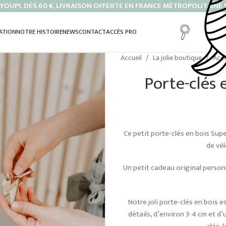
YOUPI, DÈS 60 €, LIVRAISON OFFERTE EN FRANCE MÉTROPOLITAINE !
ATION
NOTRE HISTOIRE
NEWS
CONTACT
ACCÈS PRO
Accueil
La jolie boutique
Acc
Porte-clés
Ce petit porte-clés en bois Supe
de vél
Un petit cadeau original personn
Notre joli porte-clés en bois 
détails, d’environ 3-4 cm et d