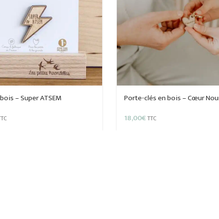
n bois – Super ATSEM
Porte-clés en bois – Cœur No
18,00
€
TTC
TTC