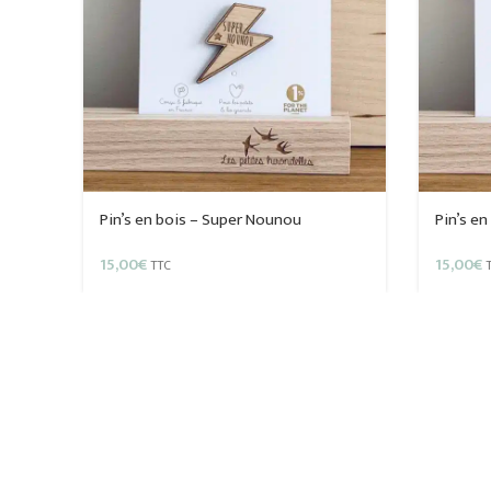
Pin’s en bois – Super Nounou
Pin’s e
15,00
€
15,00
€
TTC