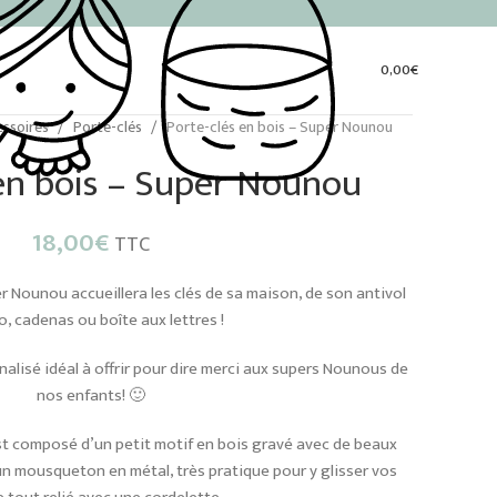
0,00
€
essoires
Porte-clés
Porte-clés en bois – Super Nounou
 en bois – Super Nounou
18,00
€
TTC
r Nounou accueillera les clés de sa maison, de son antivol
o, cadenas ou boîte aux lettres !
alisé idéal à offrir pour dire merci aux supers Nounous de
nos enfants! 🙂
est composé d’un petit motif en bois gravé avec de beaux
’un mousqueton en métal, très pratique pour y glisser vos