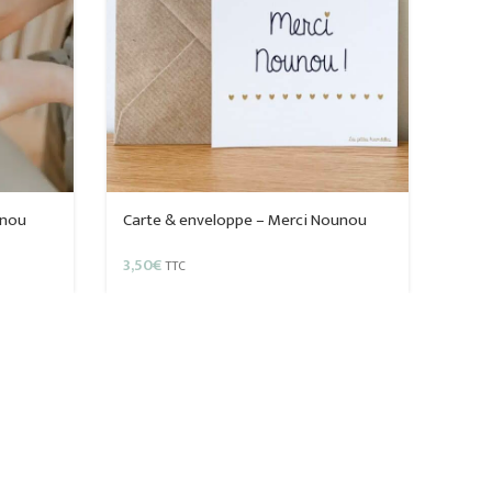
unou
Carte & enveloppe – Merci Nounou
3,50
€
TTC