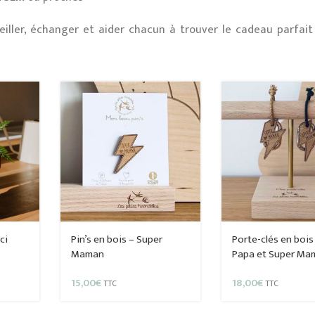
eiller, échanger et aider chacun à trouver le cadeau parfait 
ci
Pin’s en bois – Super
Porte-clés en bois
Maman
Papa et Super Ma
15,00
€
18,00
€
TTC
TTC