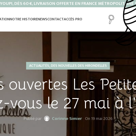
YOUPI, DÈS 60 €, LIVRAISON OFFERTE EN FRANCE MÉTROPOLITAINE !
ATION
NOTRE HISTOIRE
NEWS
CONTACT
ACCÈS PRO
,
ACTUALITÉS
DES NOUVELLES DES HIRONDELLES
 ouvertes Les Petite
-vous le 27 mai à l’
Corinne Simier
Publié par
On 19 mai 2026