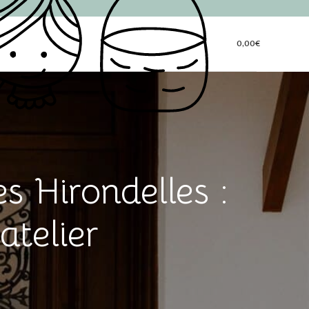
0,00
€
s Hirondelles :
atelier