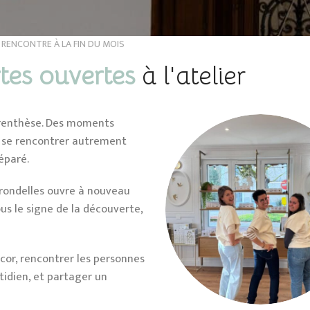
 RENCONTRE À LA FIN DU MOIS
tes ouvertes
à l'atelier
parenthèse. Des moments
de se rencontrer autrement
éparé.
irondelles
ouvre à nouveau
us le signe de la découverte,
écor, rencontrer les personnes
idien, et partager un