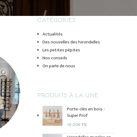
CATÉGORIES
Actualités
Des nouvelles des hirondelles
Les petites pépites
Nos conseils
On parle de nous
PRODUITS À LA UNE
Porte-clés en bois -
Super Prof
18,00
€
TTC