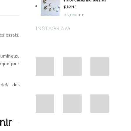
Hirondelles murales en
papier
26,00
€
TTC
INSTAGRAM
es essais,
lumineux,
rque jour
-delà des
nir